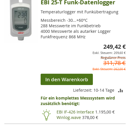
EBI 25-T Funk-Datenlogger
Temperaturlogger mit Funkübertragung
Messbereich -30...+60°C
288 Messwerte im Funkbetrieb
4000 Messwerte als autarker Logger
Funkfrequenz 868 MHz
249,42 €
So
209,60 €
Regulärer Preis
311,78 €
262,00 €
In den Warenkorb
ZU
Lieferzeit: 10-14 Tage
Für ein komplettes Messsystem wird
VE
zusätzlich benötigt:
HI
EBI IF-426 Interface
1.195,00 €
Winlog.wave
378,00 €