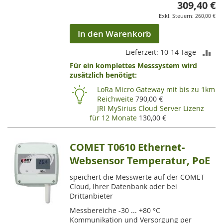
309,40 €
260,00 €
In den Warenkorb
ZU
Lieferzeit: 10-14 Tage
Für ein komplettes Messsystem wird
VE
zusätzlich benötigt:
HI
LoRa Micro Gateway mit bis zu 1km
Reichweite
790,00 €
JRI MySirius Cloud Server Lizenz
für 12 Monate
130,00 €
COMET T0610 Ethernet-
Websensor Temperatur, PoE
speichert die Messwerte auf der COMET
Cloud, Ihrer Datenbank oder bei
Drittanbieter
Messbereiche -30 ... +80 °C
Kommunikation und Versorgung per