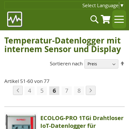
Select Language
▼
Zum
Suche
Inhalt
springen
Temperatur-Datenlogger mit
internem Sensor und Display
A
Sortieren nach
so
Artikel
51
-
60
von
77
Seite
Seite
Zurück
Seite
Weiter
Seite
Seite
Sie
Seite
Seite
4
5
6
7
8
lesen
gerade
die
ECOLOG-PRO 1TGi Drahtloser
Seite
IoT-Datenlogger für