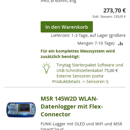
IP65, Ø 60mm, 85g
273,70 €
230,00 €
In den Warenkorb
Lieferzeit: 1-3 Tage, auf Lager (größere
ZU
Mengen 7-10 Tage)
Für ein komplettes Messsystem wird
VE
zusätzlich benötigt:
HI
Tinytag Starterpaket Software und
USB-Schnittstellenkabel
75,00 €
Externe Sensoren (siehe
Produktdetails -> Sensoren !)
MSR 145W2D WLAN-
Datenlogger mit Flex-
Connector
FUNK-Logger mit OLED und WiFi und MSR
SmartCloud