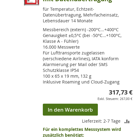
für Temperatur, Echtzeit-
Datenübertragung, Mehrfacheinsatz,
Lebensdauer 14 Monate
Messbereich (extern) -200°C...+400°C
Genauigkeit ±0,5°C (bei -50°C...+100°C,
Klasse A - Fühler)
16.000 Messwerte
Für Lufttransporte zugelassen
(verschiedene Airlines), IATA konform
Alarmierung per Mail oder SMS
Schutzklasse IP54
100 x 65 x 19 mm, 132 g
Inklusive Roaming und Cloud-Zugang
317,73 €
267,00 €
In den Warenkorb
ZU
Lieferzeit: 2-7 Tage
Für ein komplettes Messsystem wird
VE
zusätzlich benötigt: