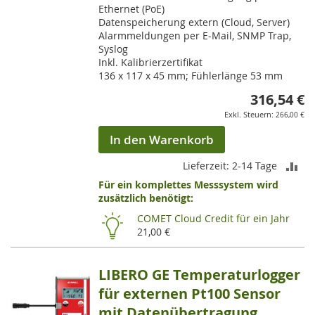
Ethernet (PoE)
Datenspeicherung extern (Cloud, Server)
Alarmmeldungen per E-Mail, SNMP Trap,
Syslog
Inkl. Kalibrierzertifikat
136 x 117 x 45 mm; Fühlerlänge 53 mm
316,54 €
266,00 €
In den Warenkorb
ZU
Lieferzeit: 2-14 Tage
Für ein komplettes Messsystem wird
VE
zusätzlich benötigt:
HI
COMET Cloud Credit für ein Jahr
21,00 €
LIBERO GE Temperaturlogger
für externen Pt100 Sensor
mit Datenübertragung