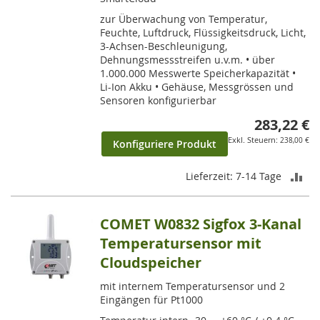
zur Überwachung von Temperatur,
Feuchte, Luftdruck, Flüssigkeitsdruck, Licht,
3-Achsen-Beschleunigung,
Dehnungsmessstreifen u.v.m. • über
1.000.000 Messwerte Speicherkapazität •
Li-Ion Akku • Gehäuse, Messgrössen und
Sensoren konfigurierbar
283,22 €
238,00 €
Konfiguriere Produkt
ZU
Lieferzeit: 7-14 Tage
VE
COMET W0832 Sigfox 3-Kanal
HI
Temperatursensor mit
Cloudspeicher
mit internem Temperatursensor und 2
Eingängen für Pt1000