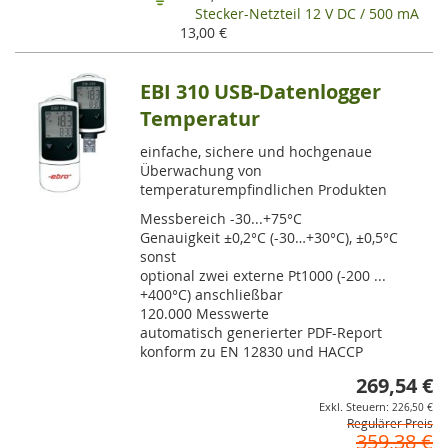
Stecker-Netzteil 12 V DC / 500 mA
13,00 €
EBI 310 USB-Datenlogger
Temperatur
einfache, sichere und hochgenaue
Überwachung von
temperaturempfindlichen Produkten
Messbereich -30...+75°C
Genauigkeit ±0,2°C (-30…+30°C), ±0,5°C
sonst
optional zwei externe Pt1000 (-200 ...
+400°C) anschließbar
120.000 Messwerte
automatisch generierter PDF-Report
konform zu EN 12830 und HACCP
269,54 €
So
226,50 €
Regulärer Preis
359,38 €