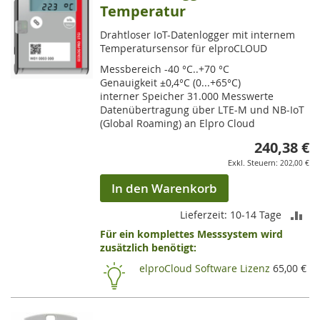
Temperatur
Drahtloser IoT-Datenlogger mit internem
Temperatursensor für elproCLOUD
Messbereich -40 °C..+70 °C
Genauigkeit ±0,4°C (0...+65°C)
interner Speicher 31.000 Messwerte
Datenübertragung über LTE-M und NB-IoT
(Global Roaming) an Elpro Cloud
240,38 €
202,00 €
In den Warenkorb
ZU
Lieferzeit: 10-14 Tage
Für ein komplettes Messsystem wird
VE
zusätzlich benötigt:
HI
elproCloud Software Lizenz
65,00 €