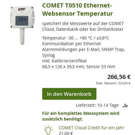
COMET T0510 Ethernet-
Websensor Temperatur
speichert die Messwerte auf der COMET
Cloud, Datenbank oder bei Drittanbieter
Temperatur -30 ... +80 °C / ±0,6°C
Kommunikation per Ethernet
Alarmmeldungen per E-Mail, SNMP Trap,
Syslog
Inkl. Kalibrierzertifikat
88,5 x 126 x 39,5 mm; Sensor 53 mm
266,56 €
224,00 €
In den Warenkorb
ZU
Lieferzeit: 10-14 Tage
Für ein komplettes Messsystem wird
VE
zusätzlich benötigt:
HI
COMET Cloud Credit für ein Jahr
21,00 €