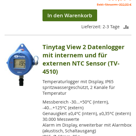
302,00 €
In den Warenkorb
ZU
Lieferzeit: 2-3 Tage
VE
Tinytag View 2 Datenlogger
HI
mit internem und für
externen NTC Sensor (TV-
4510)
Temperaturlogger mit Display, IP65
spritzwassergeschützt, 2 Kanäle für
Temperatur
Messbereich -30...+50°C (intern),
-40...+125°C (extern)
Genauigkeit ±0,4°C (intern), ±0,35°C (extern)
30.000 Messwerte
Alarm im Display, erweiterbar mit Alarmbox
(akustisch, Schaltausgang)