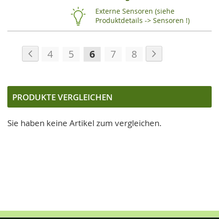
HI
Externe Sensoren (siehe
Produktdetails -> Sensoren !)
Seite
Seite
Zurück
Seite
Weiter
Seite
Seite
Sie
Seite
Seite
4
5
6
7
8
lesen
gerade
die
PRODUKTE VERGLEICHEN
Seite
Sie haben keine Artikel zum vergleichen.