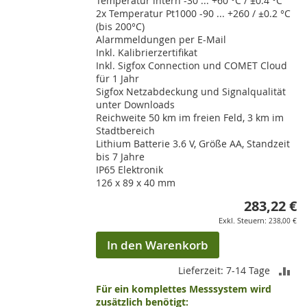
Temperatur intern -30 ... +60 °C / ±0.4 °C
2x Temperatur Pt1000 -90 ... +260 / ±0.2 °C
(bis 200°C)
Alarmmeldungen per E-Mail
Inkl. Kalibrierzertifikat
Inkl. Sigfox Connection und COMET Cloud
für 1 Jahr
Sigfox Netzabdeckung und Signalqualität
unter Downloads
Reichweite 50 km im freien Feld, 3 km im
Stadtbereich
Lithium Batterie 3.6 V, Größe AA, Standzeit
bis 7 Jahre
IP65 Elektronik
126 x 89 x 40 mm
283,22 €
238,00 €
In den Warenkorb
ZU
Lieferzeit: 7-14 Tage
Für ein komplettes Messsystem wird
VE
zusätzlich benötigt: