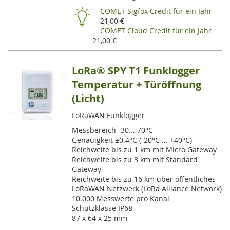
HI
COMET Sigfox Credit für ein Jahr
21,00 €
COMET Cloud Credit für ein Jahr
21,00 €
LoRa® SPY T1 Funklogger
Temperatur + Türöffnung
(Licht)
LoRaWAN Funklogger
Messbereich -30... 70°C
Genauigkeit ±0.4°C (-20°C ... +40°C)
Reichweite bis zu 1 km mit Micro Gateway
Reichweite bis zu 3 km mit Standard
Gateway
Reichweite bis zu 16 km über öffentliches
LoRaWAN Netzwerk (LoRa Alliance Network)
10.000 Messwerte pro Kanal
Schutzklasse IP68
87 x 64 x 25 mm